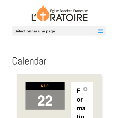
Sélectionner une page
Calendar
SEP
F
22
or
ma
tio