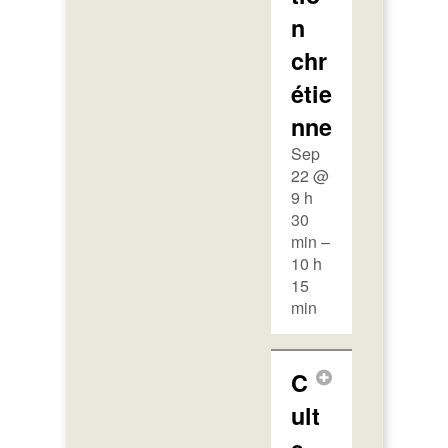
n
chr
étie
nne
Sep
22 @
9 h
30
min –
10 h
15
min
C
ult