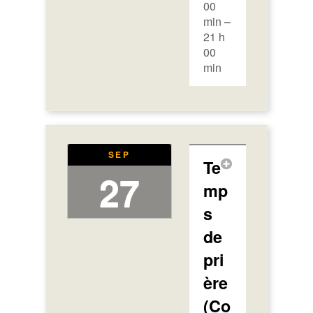
00
min –
21 h
00
min
SEP
Te
27
mp
s
de
pri
ère
(Co