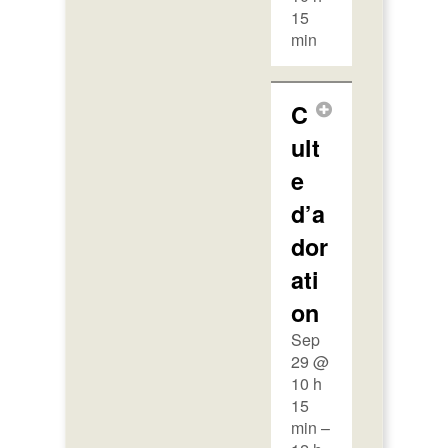
15
min
C
ult
e
d’a
dor
ati
on
Sep
29 @
10 h
15
min –