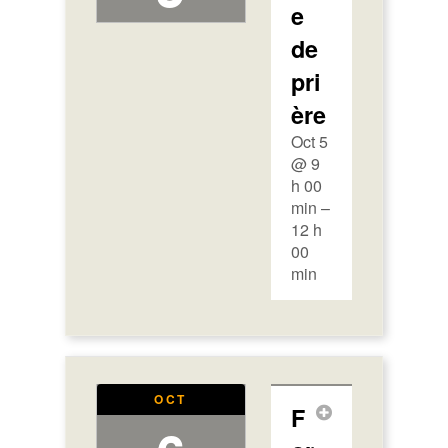
e
de
pri
ère
Oct 5
@ 9
h 00
min –
12 h
00
min
OCT
F