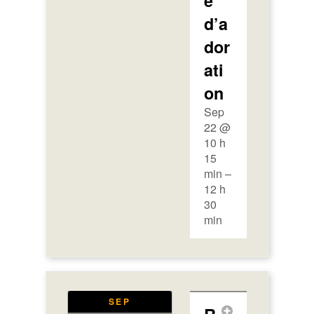
e
d’a
dor
ati
on
Sep
22 @
10 h
15
min –
12 h
30
min
SEP