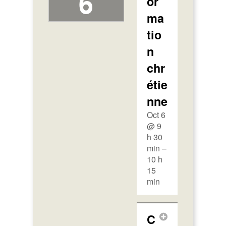
6
or
ma
tio
n
chr
étie
nne
Oct 6
@ 9
h 30
min –
10 h
15
min
C