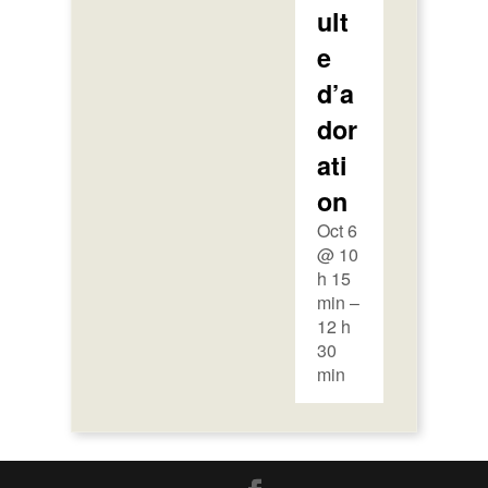
ult
e
d’a
dor
ati
on
Oct 6
@ 10
h 15
min –
12 h
30
min