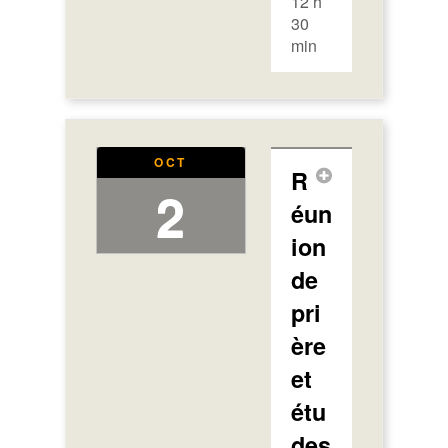
12 h
30
min
OCT
R
2
éun
ion
de
pri
ère
et
étu
des