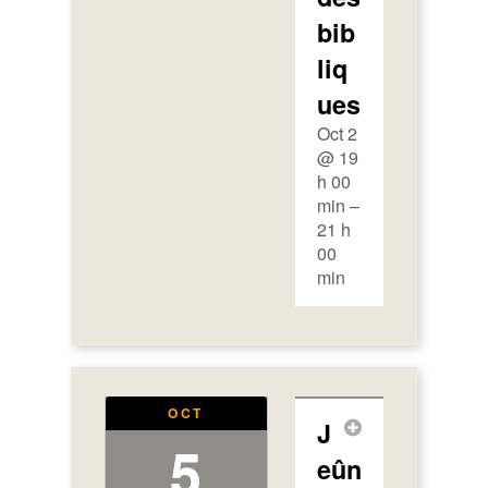
bib
liq
ues
Oct 2
@ 19
h 00
min –
21 h
00
min
OCT
J
5
eûn