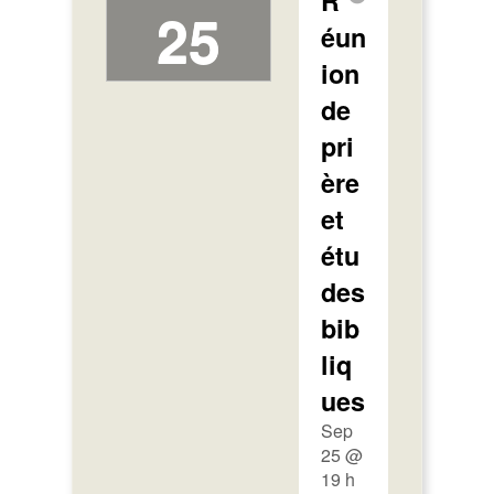
R
25
éun
ion
de
pri
ère
et
étu
des
bib
liq
ues
Sep
25 @
19 h