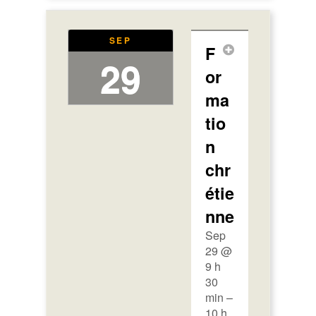
SEP
F
29
or
ma
tio
n
chr
étie
nne
Sep
29 @
9 h
30
min –
10 h