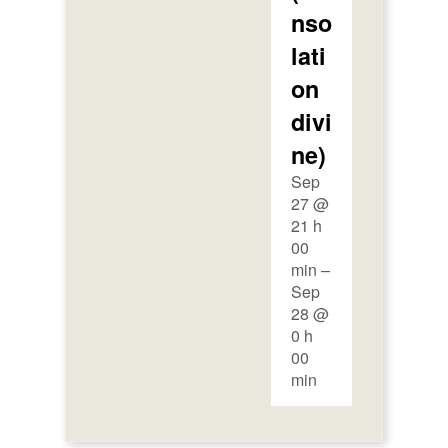
nso
lati
on
divi
ne)
Sep
27 @
21 h
00
min –
Sep
28 @
0 h
00
min