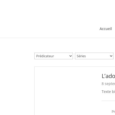
Accueil
L’ado
8 sept
Texte b
P