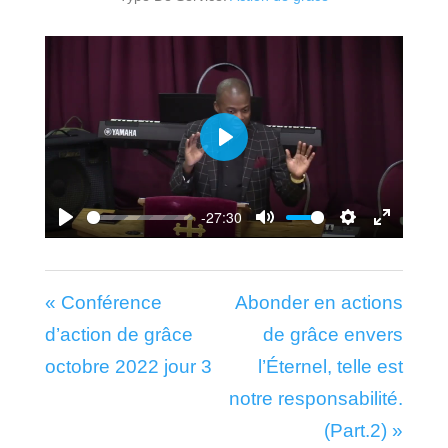
Play
-27:30
Play
Mute
Settings
Enter
fullscr
« Conférence
Abonder en actions
d’action de grâce
de grâce envers
octobre 2022 jour 3
l’Éternel, telle est
notre responsabilité.
(Part.2) »