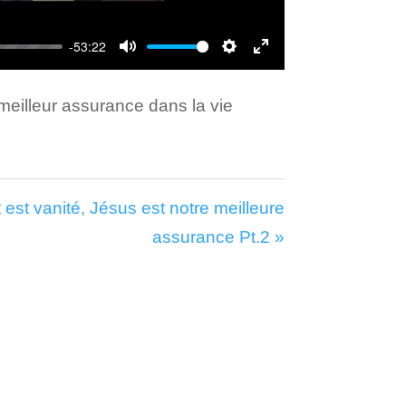
-53:22
Mute
Settings
Enter
fullscreen
 meilleur assurance dans la vie
st vanité, Jésus est notre meilleure
assurance Pt.2 »