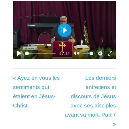
Play
-47:12
Play
Mute
Settings
Enter
fullscr
« Ayez en vous les
Les derniers
sentiments qui
entretiens et
étaient en Jésus-
discours de Jésus
Christ.
avec ses disciples
avant sa mort. Part 7
»