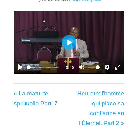
Play
-49:19
Play
Mute
Settings
Enter
fullscr
« La maturité
Heureux l’homme
spirituelle Part. 7
qui place sa
confiance en
l’Éternel. Part 2 »