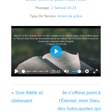
Passage:
2 Samuel 24.24
Type De Service:
Action de grâce
Play
-25:43
Play
Mute
Settings
Enter
fullscr
« Sois fidèle et
Je n’offrirai point à
obéissant
l’Éternel, mon Dieu,
des holocaustes qui