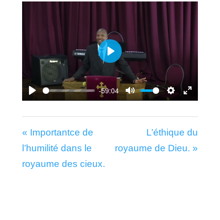
Play
-59:04
Play
Mute
Settings
Enter
fullscr
« Importantce de
L’éthique du
l’humilité dans le
royaume de Dieu. »
royaume des cieux.