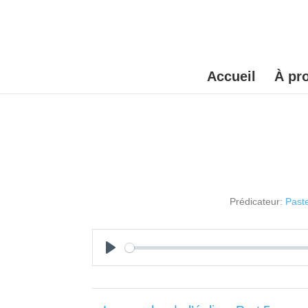
Accueil
À pr
Prédicateur:
Past
Play