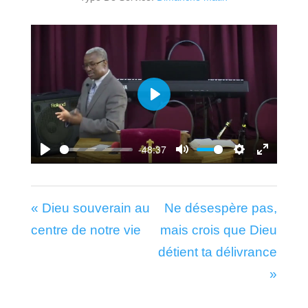
Play
-48:37
Play
Mute
Settings
Enter
fullscr
« Dieu souverain au
Ne désespère pas,
centre de notre vie
mais crois que Dieu
détient ta délivrance
»