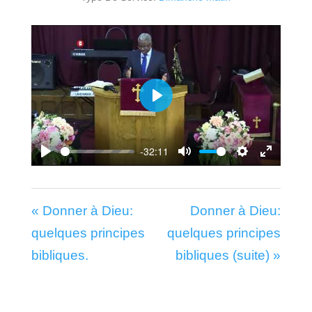
Play
-32:11
Play
Mute
Settings
Enter
fullscr
« Donner à Dieu:
Donner à Dieu:
quelques principes
quelques principes
bibliques.
bibliques (suite) »