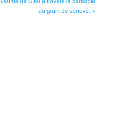
oyaume de Dieu à travers la parabole
du grain de sénevé. »