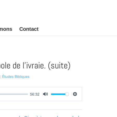
mons
Contact
e de l’ivraie. (suite)
:
Études Bibliques
56:32
Mute
Settings