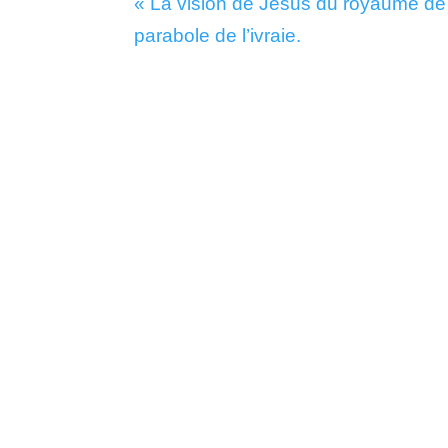
« La vision de Jésus du royaume de 
parabole de l’ivraie.