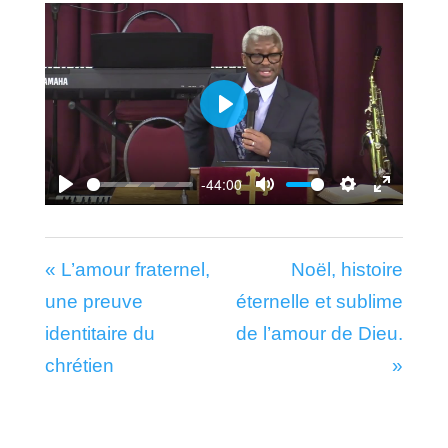
Play
-44:00
Play
Mute
Settings
Enter
fullscr
« L’amour fraternel,
Noël, histoire
une preuve
éternelle et sublime
identitaire du
de l’amour de Dieu.
chrétien
»