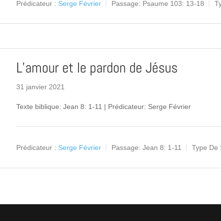
Prédicateur :
Serge Février
Passage:
Psaume 103: 13-18
T
L’amour et le pardon de Jésus
31 janvier 2021
Texte biblique: Jean 8: 1-11 | Prédicateur: Serge Février
Prédicateur :
Serge Février
Passage:
Jean 8: 1-11
Type De 