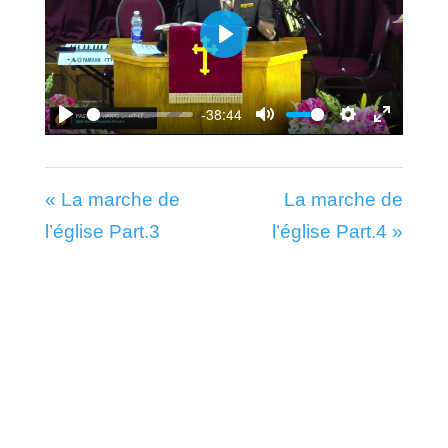
Play
-38:44
Play
Mute
Settings
Enter
fullscr
« La marche de
La marche de
l’église Part.3
l’église Part.4 »