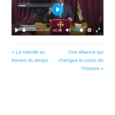
Play
-40:34
Play
Mute
Settings
Enter
fullscr
« La nativité au
Une alliance qui
travers du temps
changea le cours de
l’histoire »